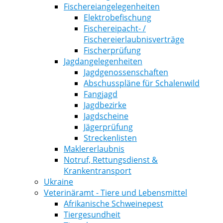
Fischereiangelegenheiten
Elektrobefischung
Fischereipacht- /
Fischereierlaubnisverträge
Fischerprüfung
Jagdangelegenheiten
Jagdgenossenschaften
Abschusspläne für Schalenwild
Fangjagd
Jagdbezirke
Jagdscheine
Jägerprüfung
Streckenlisten
Maklererlaubnis
Notruf, Rettungsdienst &
Krankentransport
Ukraine
Veterinäramt - Tiere und Lebensmittel
Afrikanische Schweinepest
Tiergesundheit