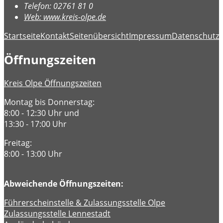
Telefon:
02761 81 0
Web:
www.kreis-olpe.de
Startseite
Kontakt
Seitenübersicht
Impressum
Datenschutz
B
Öffnungszeiten
Kreis Olpe Öffnungszeiten
Montag bis Donnerstag:
8:00 - 12:30 Uhr und
13:30 - 17:00 Uhr
Freitag:
8:00 - 13:00 Uhr
Abweichende Öffnungszeiten:
Führerscheinstelle & Zulassungsstelle Olpe
Zulassungsstelle Lennestadt