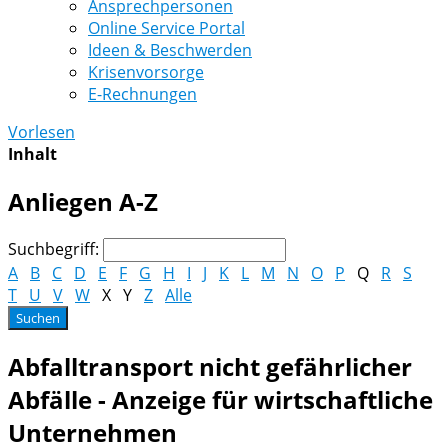
Ansprechpersonen
Online Service Portal
Ideen & Beschwerden
Krisenvorsorge
E-Rechnungen
Vorlesen
Inhalt
Anliegen A-Z
Suchbegriff:
A
B
C
D
E
F
G
H
I
J
K
L
M
N
O
P
Q
R
S
T
U
V
W
X
Y
Z
Alle
Abfalltransport nicht gefährlicher
Abfälle - Anzeige für wirtschaftliche
Unternehmen