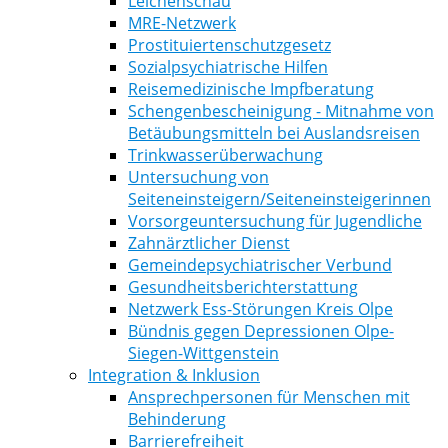
Leichenschau
MRE-Netzwerk
Prostituiertenschutzgesetz
Sozialpsychiatrische Hilfen
Reisemedizinische Impfberatung
Schengenbescheinigung - Mitnahme von
Betäubungsmitteln bei Auslandsreisen
Trinkwasserüberwachung
Untersuchung von
Seiteneinsteigern/Seiteneinsteigerinnen
Vorsorgeuntersuchung für Jugendliche
Zahnärztlicher Dienst
Gemeindepsychiatrischer Verbund
Gesundheitsberichterstattung
Netzwerk Ess-Störungen Kreis Olpe
Bündnis gegen Depressionen Olpe-
Siegen-Wittgenstein
Integration & Inklusion
Ansprechpersonen für Menschen mit
Behinderung
Barrierefreiheit