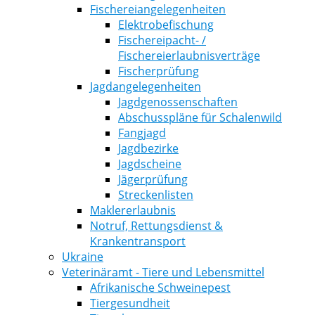
Fischereiangelegenheiten
Elektrobefischung
Fischereipacht- /
Fischereierlaubnisverträge
Fischerprüfung
Jagdangelegenheiten
Jagdgenossenschaften
Abschusspläne für Schalenwild
Fangjagd
Jagdbezirke
Jagdscheine
Jägerprüfung
Streckenlisten
Maklererlaubnis
Notruf, Rettungsdienst &
Krankentransport
Ukraine
Veterinäramt - Tiere und Lebensmittel
Afrikanische Schweinepest
Tiergesundheit