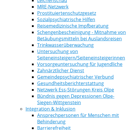
Leichenschau
MRE-Netzwerk
Prostituiertenschutzgesetz
Sozialpsychiatrische Hilfen
Reisemedizinische Impfberatung
Schengenbescheinigung - Mitnahme von
Betäubungsmitteln bei Auslandsreisen
Trinkwasserüberwachung
Untersuchung von
Seiteneinsteigern/Seiteneinsteigerinnen
Vorsorgeuntersuchung für Jugendliche
Zahnärztlicher Dienst
Gemeindepsychiatrischer Verbund
Gesundheitsberichterstattung
Netzwerk Ess-Störungen Kreis Olpe
Bündnis gegen Depressionen Olpe-
Siegen-Wittgenstein
Integration & Inklusion
Ansprechpersonen für Menschen mit
Behinderung
Barrierefreiheit