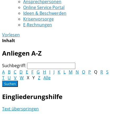
Ansprechpersonen
Online Service Portal
Ideen & Beschwerden
Krisenvorsorge
E-Rechnungen
Vorlesen
Inhalt
Anliegen A-Z
Suchbegriff:
A
B
C
D
E
F
G
H
I
J
K
L
M
N
O
P
Q
R
S
T
U
V
W
X
Y
Z
Alle
Eingliederungshilfe
Text überspringen