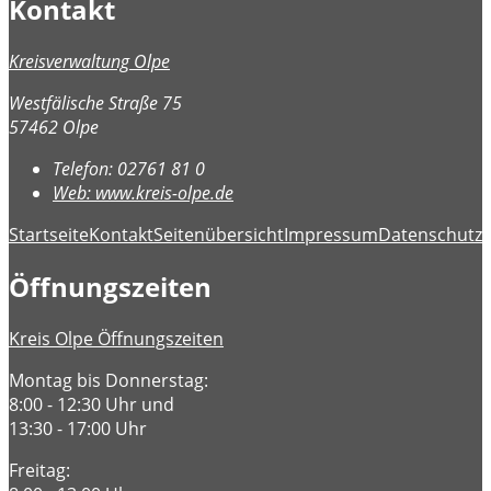
Kontakt
Kreisverwaltung Olpe
Westfälische Straße 75
57462 Olpe
Telefon:
02761 81 0
Web:
www.kreis-olpe.de
Startseite
Kontakt
Seitenübersicht
Impressum
Datenschutz
B
Öffnungszeiten
Kreis Olpe Öffnungszeiten
Montag bis Donnerstag:
8:00 - 12:30 Uhr und
13:30 - 17:00 Uhr
Freitag: