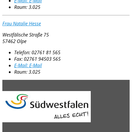
E-Mail:
E-Mail
Raum: 3.025
Frau Natalie Hesse
Westfälische Straße 75
57462 Olpe
Telefon:
02761 81 565
Fax:
02761 94503 565
E-Mail:
E-Mail
Raum: 3.025