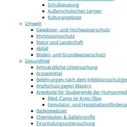
Schulberatung
Außerschulisches Lernen
Kulturangebote
Umwelt
Gewässer- und Hochwasserschutz
Immissionsschutz
Natur und Landschaft
Abfall
Boden- und Grundwasserschutz
Gesundheit
Amtsärztliche Untersuchung
Arzneimittel
Belehrungen nach dem Infektionsschutzge
Impfschutz gegen Masern
Angebote für Studierende der Humanmediz
Med.-Camp im Kreis Olpe
Famulatur- und Hospitationsförderu
Badegewässer
Chemikalien & Gefahrstoffe
Einschulungsuntersuchung