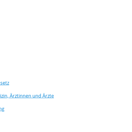
setz
in, Ärztinnen und Ärzte
ng