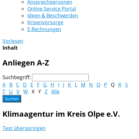
Ansprechpersonen
Online Service Portal
Ideen & Beschwerden
Krisenvorsorge
E-Rechnungen
Vorlesen
Inhalt
Anliegen A-Z
Suchbegriff:
A
B
C
D
E
F
G
H
I
J
K
L
M
N
O
P
Q
R
S
T
U
V
W
X
Y
Z
Alle
Klimaagentur im Kreis Olpe e.V.
Text überspringen