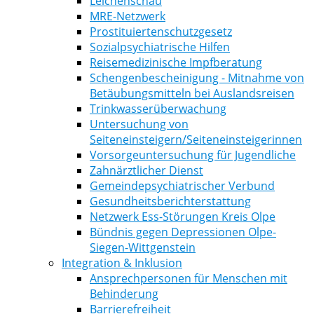
Leichenschau
MRE-Netzwerk
Prostituiertenschutzgesetz
Sozialpsychiatrische Hilfen
Reisemedizinische Impfberatung
Schengenbescheinigung - Mitnahme von
Betäubungsmitteln bei Auslandsreisen
Trinkwasserüberwachung
Untersuchung von
Seiteneinsteigern/Seiteneinsteigerinnen
Vorsorgeuntersuchung für Jugendliche
Zahnärztlicher Dienst
Gemeindepsychiatrischer Verbund
Gesundheitsberichterstattung
Netzwerk Ess-Störungen Kreis Olpe
Bündnis gegen Depressionen Olpe-
Siegen-Wittgenstein
Integration & Inklusion
Ansprechpersonen für Menschen mit
Behinderung
Barrierefreiheit