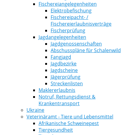
Fischereiangelegenheiten
Elektrobefischung
Fischereipacht- /
Fischereierlaubnisverträge
Fischerprüfung
Jagdangelegenheiten
Jagdgenossenschaften
Abschusspläne für Schalenwild
Fangjagd
Jagdbezirke
Jagdscheine
Jägerprüfung
Streckenlisten
Maklererlaubnis
Notruf, Rettungsdienst &
Krankentransport
Ukraine
Veterinäramt - Tiere und Lebensmittel
Afrikanische Schweinepest
Tiergesundheit