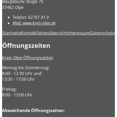
Westfälische Straße 75
57462 Olpe
Telefon:
02761 81 0
Web:
www.kreis-olpe.de
Startseite
Kontakt
Seitenübersicht
Impressum
Datenschutz
B
Öffnungszeiten
Kreis Olpe Öffnungszeiten
Montag bis Donnerstag:
8:00 - 12:30 Uhr und
13:30 - 17:00 Uhr
Freitag:
8:00 - 13:00 Uhr
Abweichende Öffnungszeiten: