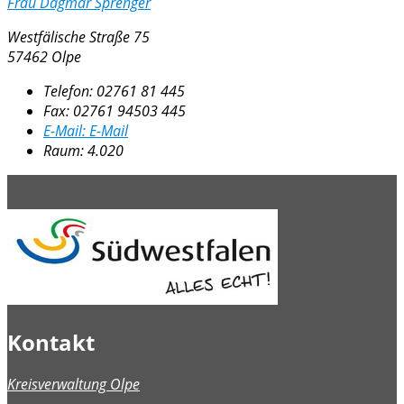
Frau Dagmar Sprenger
Westfälische Straße 75
57462 Olpe
Telefon:
02761 81 445
Fax:
02761 94503 445
E-Mail:
E-Mail
Raum: 4.020
Kontakt
Kreisverwaltung Olpe