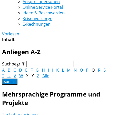
Ansprechpersonen
Online Service Portal
Ideen & Beschwerden
Krisenvorsorge
E-Rechnungen
Vorlesen
Inhalt
Anliegen A-Z
Suchbegriff:
A
B
C
D
E
F
G
H
I
J
K
L
M
N
O
P
Q
R
S
T
U
V
W
X
Y
Z
Alle
Mehrsprachige Programme und
Projekte
Text überspringen