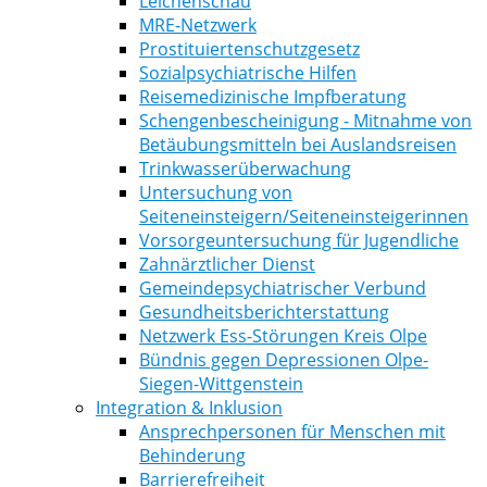
Leichenschau
MRE-Netzwerk
Prostituiertenschutzgesetz
Sozialpsychiatrische Hilfen
Reisemedizinische Impfberatung
Schengenbescheinigung - Mitnahme von
Betäubungsmitteln bei Auslandsreisen
Trinkwasserüberwachung
Untersuchung von
Seiteneinsteigern/Seiteneinsteigerinnen
Vorsorgeuntersuchung für Jugendliche
Zahnärztlicher Dienst
Gemeindepsychiatrischer Verbund
Gesundheitsberichterstattung
Netzwerk Ess-Störungen Kreis Olpe
Bündnis gegen Depressionen Olpe-
Siegen-Wittgenstein
Integration & Inklusion
Ansprechpersonen für Menschen mit
Behinderung
Barrierefreiheit