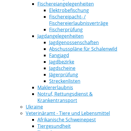
Fischereiangelegenheiten
Elektrobefischung
Fischereipacht- /
Fischereierlaubnisverträge
Fischerprüfung
Jagdangelegenheiten
Jagdgenossenschaften
Abschusspläne für Schalenwild
Fangjagd
Jagdbezirke
Jagdscheine
Jägerprüfung
Streckenlisten
Maklererlaubnis
Notruf, Rettungsdienst &
Krankentransport
Ukraine
Veterinäramt - Tiere und Lebensmittel
Afrikanische Schweinepest
Tiergesundheit