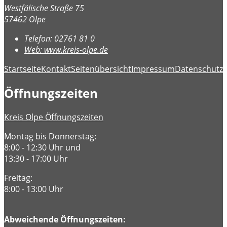
Westfälische Straße 75
57462 Olpe
Telefon:
02761 81 0
Web:
www.kreis-olpe.de
Startseite
Kontakt
Seitenübersicht
Impressum
Datenschutz
B
Öffnungszeiten
Kreis Olpe Öffnungszeiten
Montag bis Donnerstag:
8:00 - 12:30 Uhr und
13:30 - 17:00 Uhr
Freitag:
8:00 - 13:00 Uhr
Abweichende Öffnungszeiten: