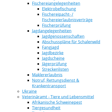
Fischereiangelegenheiten
Elektrobefischung
Fischereipacht- /
Fischereierlaubnisverträge
Fischerprüfung
Jagdangelegenheiten
Jagdgenossenschaften
Abschusspläne für Schalenwild
Fangjagd
Jagdbezirke
Jagdscheine
Jägerprüfung
Streckenlisten
Maklererlaubnis
Notruf, Rettungsdienst &
Krankentransport
Ukraine
Veterinäramt - Tiere und Lebensmittel
Afrikanische Schweinepest
Tiergesundheit