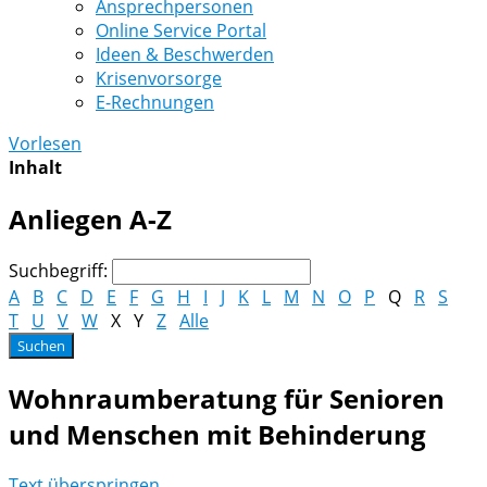
Ansprechpersonen
Online Service Portal
Ideen & Beschwerden
Krisenvorsorge
E-Rechnungen
Vorlesen
Inhalt
Anliegen A-Z
Suchbegriff:
A
B
C
D
E
F
G
H
I
J
K
L
M
N
O
P
Q
R
S
T
U
V
W
X
Y
Z
Alle
Wohnraumberatung für Senioren
und Menschen mit Behinderung
Text überspringen