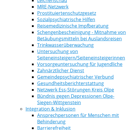
Leichenschau
MRE-Netzwerk
Prostituiertenschutzgesetz
Sozialpsychiatrische Hilfen
Reisemedizinische Impfberatung
Schengenbescheinigung - Mitnahme von
Betäubungsmitteln bei Auslandsreisen
Trinkwasserüberwachung
Untersuchung von
Seiteneinsteigern/Seiteneinsteigerinnen
Vorsorgeuntersuchung für Jugendliche
Zahnärztlicher Dienst
Gemeindepsychiatrischer Verbund
Gesundheitsberichterstattung
Netzwerk Ess-Störungen Kreis Olpe
Bündnis gegen Depressionen Olpe-
Siegen-Wittgenstein
Integration & Inklusion
Ansprechpersonen für Menschen mit
Behinderung
Barrierefreiheit