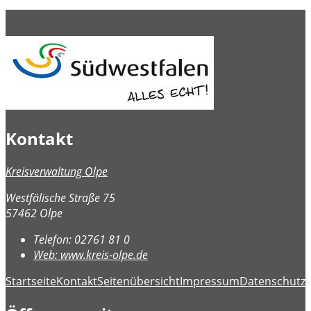
Kontakt
Kreisverwaltung Olpe
Westfälische Straße 75
57462 Olpe
Telefon:
02761 81 0
Web:
www.kreis-olpe.de
Startseite
Kontakt
Seitenübersicht
Impressum
Datenschutz
B