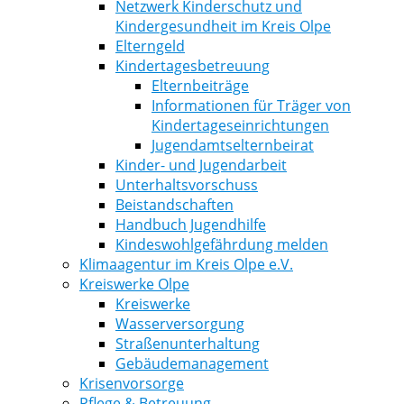
Netzwerk Kinderschutz und
Kindergesundheit im Kreis Olpe
Elterngeld
Kindertagesbetreuung
Elternbeiträge
Informationen für Träger von
Kindertageseinrichtungen
Jugendamtselternbeirat
Kinder- und Jugendarbeit
Unterhaltsvorschuss
Beistandschaften
Handbuch Jugendhilfe
Kindeswohlgefährdung melden
Klimaagentur im Kreis Olpe e.V.
Kreiswerke Olpe
Kreiswerke
Wasserversorgung
Straßenunterhaltung
Gebäudemanagement
Krisenvorsorge
Pflege & Betreuung