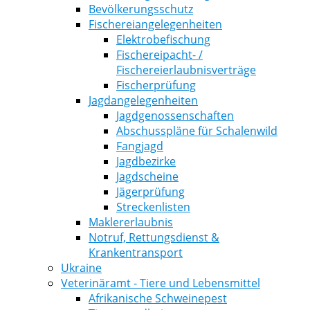
Bevölkerungsschutz
Fischereiangelegenheiten
Elektrobefischung
Fischereipacht- /
Fischereierlaubnisverträge
Fischerprüfung
Jagdangelegenheiten
Jagdgenossenschaften
Abschusspläne für Schalenwild
Fangjagd
Jagdbezirke
Jagdscheine
Jägerprüfung
Streckenlisten
Maklererlaubnis
Notruf, Rettungsdienst &
Krankentransport
Ukraine
Veterinäramt - Tiere und Lebensmittel
Afrikanische Schweinepest