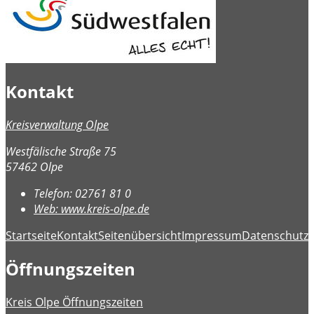
Kontakt
Kreisverwaltung Olpe
Westfälische Straße 75
57462 Olpe
Telefon:
02761 81 0
Web:
www.kreis-olpe.de
Startseite
Kontakt
Seitenübersicht
Impressum
Datenschutz
B
Öffnungszeiten
Kreis Olpe Öffnungszeiten