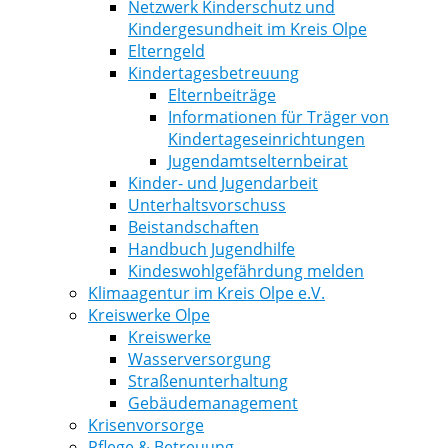
Netzwerk Kinderschutz und
Kindergesundheit im Kreis Olpe
Elterngeld
Kindertagesbetreuung
Elternbeiträge
Informationen für Träger von
Kindertageseinrichtungen
Jugendamtselternbeirat
Kinder- und Jugendarbeit
Unterhaltsvorschuss
Beistandschaften
Handbuch Jugendhilfe
Kindeswohlgefährdung melden
Klimaagentur im Kreis Olpe e.V.
Kreiswerke Olpe
Kreiswerke
Wasserversorgung
Straßenunterhaltung
Gebäudemanagement
Krisenvorsorge
Pflege & Betreuung