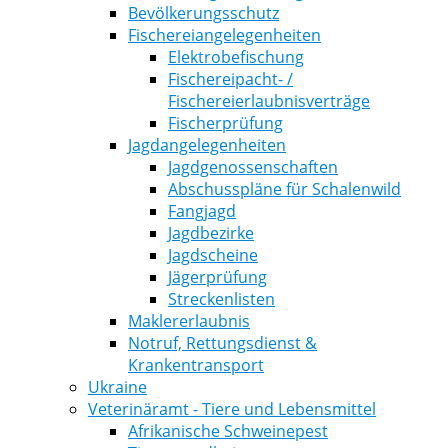
Bevölkerungsschutz
Fischereiangelegenheiten
Elektrobefischung
Fischereipacht- /
Fischereierlaubnisverträge
Fischerprüfung
Jagdangelegenheiten
Jagdgenossenschaften
Abschusspläne für Schalenwild
Fangjagd
Jagdbezirke
Jagdscheine
Jägerprüfung
Streckenlisten
Maklererlaubnis
Notruf, Rettungsdienst &
Krankentransport
Ukraine
Veterinäramt - Tiere und Lebensmittel
Afrikanische Schweinepest