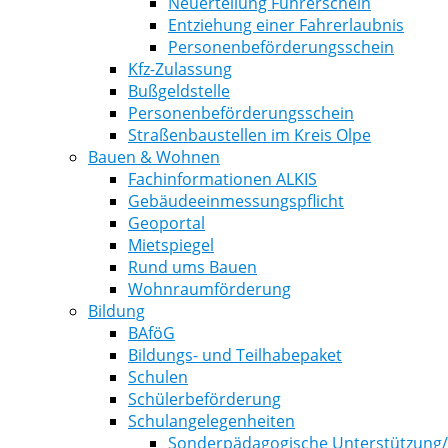
Neuerteilung Führerschein
Entziehung einer Fahrerlaubnis
Personenbeförderungsschein
Kfz-Zulassung
Bußgeldstelle
Personenbeförderungsschein
Straßenbaustellen im Kreis Olpe
Bauen & Wohnen
Fachinformationen ALKIS
Gebäudeeinmessungspflicht
Geoportal
Mietspiegel
Rund ums Bauen
Wohnraumförderung
Bildung
BAföG
Bildungs- und Teilhabepaket
Schulen
Schülerbeförderung
Schulangelegenheiten
Sonderpädagogische Unterstützung