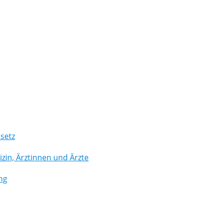
setz
in, Ärztinnen und Ärzte
ng