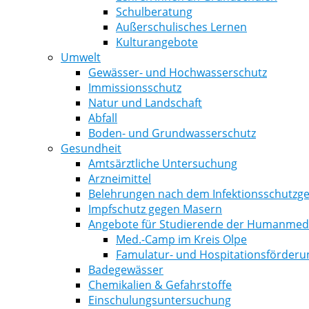
Schulberatung
Außerschulisches Lernen
Kulturangebote
Umwelt
Gewässer- und Hochwasserschutz
Immissionsschutz
Natur und Landschaft
Abfall
Boden- und Grundwasserschutz
Gesundheit
Amtsärztliche Untersuchung
Arzneimittel
Belehrungen nach dem Infektionsschutzge
Impfschutz gegen Masern
Angebote für Studierende der Humanmediz
Med.-Camp im Kreis Olpe
Famulatur- und Hospitationsförderu
Badegewässer
Chemikalien & Gefahrstoffe
Einschulungsuntersuchung