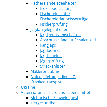
Fischereiangelegenheiten
Elektrobefischung
Fischereipacht- /
Fischereierlaubnisverträge
Fischerprüfung
Jagdangelegenheiten
Jagdgenossenschaften
Abschusspläne für Schalenwild
Fangjagd
Jagdbezirke
Jagdscheine
Jägerprüfung
Streckenlisten
Maklererlaubnis
Notruf, Rettungsdienst &
Krankentransport
Ukraine
Veterinäramt - Tiere und Lebensmittel
Afrikanische Schweinepest
Tiergesundheit