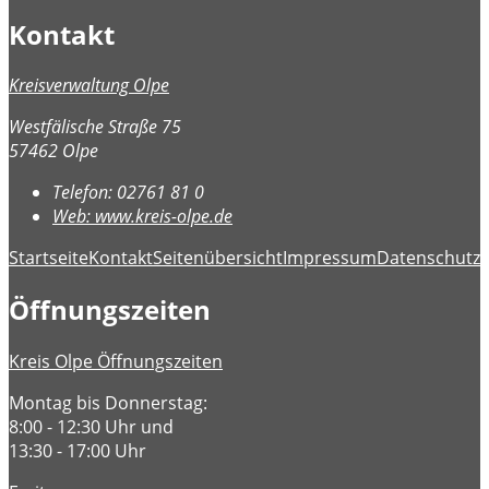
Kontakt
Kreisverwaltung Olpe
Westfälische Straße 75
57462 Olpe
Telefon:
02761 81 0
Web:
www.kreis-olpe.de
Startseite
Kontakt
Seitenübersicht
Impressum
Datenschutz
B
Öffnungszeiten
Kreis Olpe Öffnungszeiten
Montag bis Donnerstag:
8:00 - 12:30 Uhr und
13:30 - 17:00 Uhr