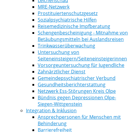
Leichenschau
MRE-Netzwerk
Prostituiertenschutzgesetz
Sozialpsychiatrische Hilfen
Reisemedizinische Impfberatung
Schengenbescheinigung - Mitnahme von
Betäubungsmitteln bei Auslandsreisen
Trinkwasserüberwachung
Untersuchung von
Seiteneinsteigern/Seiteneinsteigerinnen
Vorsorgeuntersuchung für Jugendliche
Zahnärztlicher Dienst
Gemeindepsychiatrischer Verbund
Gesundheitsberichterstattung
Netzwerk Ess-Störungen Kreis Olpe
Bündnis gegen Depressionen Olpe-
Siegen-Wittgenstein
Integration & Inklusion
Ansprechpersonen für Menschen mit
Behinderung
Barrierefreiheit