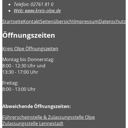
Telefon:
02761 81 0
Web:
www.kreis-olpe.de
Startseite
Kontakt
Seitenübersicht
Impressum
Datenschutz
B
Öffnungszeiten
Kreis Olpe Öffnungszeiten
Montag bis Donnerstag:
8:00 - 12:30 Uhr und
13:30 - 17:00 Uhr
Freitag:
8:00 - 13:00 Uhr
Abweichende Öffnungszeiten:
Führerscheinstelle & Zulassungsstelle Olpe
Zulassungsstelle Lennestadt