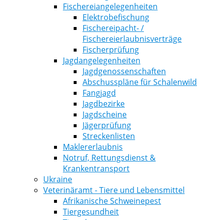
Fischereiangelegenheiten
Elektrobefischung
Fischereipacht- /
Fischereierlaubnisverträge
Fischerprüfung
Jagdangelegenheiten
Jagdgenossenschaften
Abschusspläne für Schalenwild
Fangjagd
Jagdbezirke
Jagdscheine
Jägerprüfung
Streckenlisten
Maklererlaubnis
Notruf, Rettungsdienst &
Krankentransport
Ukraine
Veterinäramt - Tiere und Lebensmittel
Afrikanische Schweinepest
Tiergesundheit