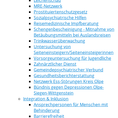
Leichenschau
MRE-Netzwerk
Prostituiertenschutzgesetz
Sozialpsychiatrische Hilfen
Reisemedizinische Impfberatung
Schengenbescheinigung - Mitnahme von
Betäubungsmitteln bei Auslandsreisen
Trinkwasserüberwachung
Untersuchung von
Seiteneinsteigern/Seiteneinsteigerinnen
Vorsorgeuntersuchung für Jugendliche
Zahnärztlicher Dienst
Gemeindepsychiatrischer Verbund
Gesundheitsberichterstattung
Netzwerk Ess-Störungen Kreis Olpe
Bündnis gegen Depressionen Olpe-
Siegen-Wittgenstein
Integration & Inklusion
Ansprechpersonen für Menschen mit
Behinderung
Barrierefreiheit