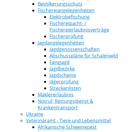
Bevölkerungsschutz
Fischereiangelegenheiten
Elektrobefischung
Fischereipacht- /
Fischereierlaubnisverträge
Fischerprüfung
Jagdangelegenheiten
Jagdgenossenschaften
Abschusspläne für Schalenwild
Fangjagd
Jagdbezirke
Jagdscheine
Jägerprüfung
Streckenlisten
Maklererlaubnis
Notruf, Rettungsdienst &
Krankentransport
Ukraine
Veterinäramt - Tiere und Lebensmittel
Afrikanische Schweinepest