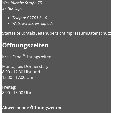
Westfälische Straße 75
57462 Olpe
Telefon:
02761 81 0
Web:
www.kreis-olpe.de
Startseite
Kontakt
Seitenübersicht
Impressum
Datenschutz
B
Öffnungszeiten
Kreis Olpe Öffnungszeiten
Montag bis Donnerstag:
8:00 - 12:30 Uhr und
13:30 - 17:00 Uhr
Freitag:
8:00 - 13:00 Uhr
Abweichende Öffnungszeiten: