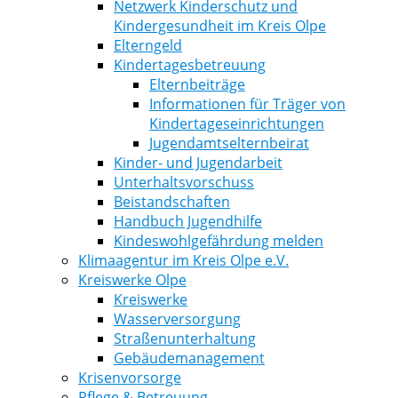
Netzwerk Kinderschutz und
Kindergesundheit im Kreis Olpe
Elterngeld
Kindertagesbetreuung
Elternbeiträge
Informationen für Träger von
Kindertageseinrichtungen
Jugendamtselternbeirat
Kinder- und Jugendarbeit
Unterhaltsvorschuss
Beistandschaften
Handbuch Jugendhilfe
Kindeswohlgefährdung melden
Klimaagentur im Kreis Olpe e.V.
Kreiswerke Olpe
Kreiswerke
Wasserversorgung
Straßenunterhaltung
Gebäudemanagement
Krisenvorsorge
Pflege & Betreuung