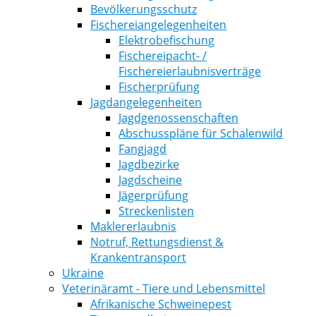
Bevölkerungsschutz
Fischereiangelegenheiten
Elektrobefischung
Fischereipacht- /
Fischereierlaubnisverträge
Fischerprüfung
Jagdangelegenheiten
Jagdgenossenschaften
Abschusspläne für Schalenwild
Fangjagd
Jagdbezirke
Jagdscheine
Jägerprüfung
Streckenlisten
Maklererlaubnis
Notruf, Rettungsdienst &
Krankentransport
Ukraine
Veterinäramt - Tiere und Lebensmittel
Afrikanische Schweinepest