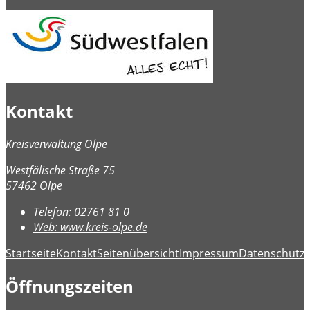
Kontakt
Kreisverwaltung Olpe
Westfälische Straße 75
57462 Olpe
Telefon:
02761 81 0
Web:
www.kreis-olpe.de
Startseite
Kontakt
Seitenübersicht
Impressum
Datenschutz
B
Öffnungszeiten