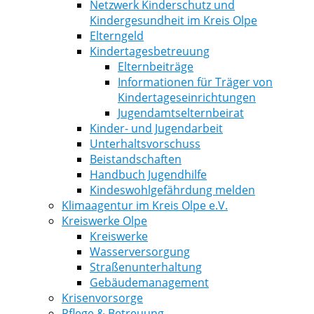
Netzwerk Kinderschutz und
Kindergesundheit im Kreis Olpe
Elterngeld
Kindertagesbetreuung
Elternbeiträge
Informationen für Träger von
Kindertageseinrichtungen
Jugendamtselternbeirat
Kinder- und Jugendarbeit
Unterhaltsvorschuss
Beistandschaften
Handbuch Jugendhilfe
Kindeswohlgefährdung melden
Klimaagentur im Kreis Olpe e.V.
Kreiswerke Olpe
Kreiswerke
Wasserversorgung
Straßenunterhaltung
Gebäudemanagement
Krisenvorsorge
Pflege & Betreuung