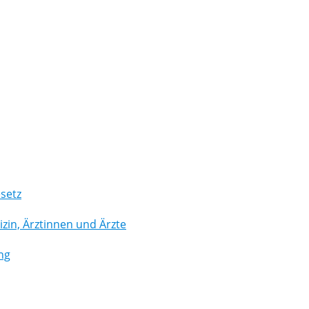
setz
in, Ärztinnen und Ärzte
ng