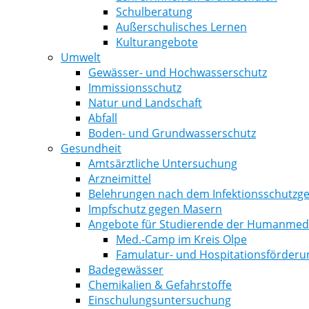
Schulberatung
Außerschulisches Lernen
Kulturangebote
Umwelt
Gewässer- und Hochwasserschutz
Immissionsschutz
Natur und Landschaft
Abfall
Boden- und Grundwasserschutz
Gesundheit
Amtsärztliche Untersuchung
Arzneimittel
Belehrungen nach dem Infektionsschutzge
Impfschutz gegen Masern
Angebote für Studierende der Humanmediz
Med.-Camp im Kreis Olpe
Famulatur- und Hospitationsförderu
Badegewässer
Chemikalien & Gefahrstoffe
Einschulungsuntersuchung