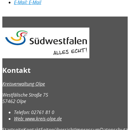
E-Mail:
E-Mail
Kontakt
Kreisverwaltung Olpe
Westfälische Straße 75
57462 Olpe
Telefon:
02761 81 0
Web:
www.kreis-olpe.de
Startseite
Kontakt
Seitenübersicht
Impressum
Datenschutz
B