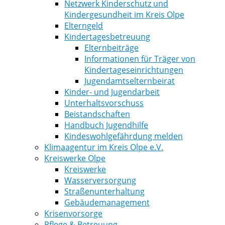
Netzwerk Kinderschutz und
Kindergesundheit im Kreis Olpe
Elterngeld
Kindertagesbetreuung
Elternbeiträge
Informationen für Träger von
Kindertageseinrichtungen
Jugendamtselternbeirat
Kinder- und Jugendarbeit
Unterhaltsvorschuss
Beistandschaften
Handbuch Jugendhilfe
Kindeswohlgefährdung melden
Klimaagentur im Kreis Olpe e.V.
Kreiswerke Olpe
Kreiswerke
Wasserversorgung
Straßenunterhaltung
Gebäudemanagement
Krisenvorsorge
Pflege & Betreuung