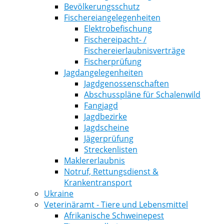
Bevölkerungsschutz
Fischereiangelegenheiten
Elektrobefischung
Fischereipacht- /
Fischereierlaubnisverträge
Fischerprüfung
Jagdangelegenheiten
Jagdgenossenschaften
Abschusspläne für Schalenwild
Fangjagd
Jagdbezirke
Jagdscheine
Jägerprüfung
Streckenlisten
Maklererlaubnis
Notruf, Rettungsdienst &
Krankentransport
Ukraine
Veterinäramt - Tiere und Lebensmittel
Afrikanische Schweinepest