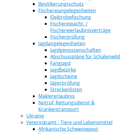
Bevölkerungsschutz
Fischereiangelegenheiten
Elektrobefischung
Fischereipacht- /
Fischereierlaubnisverträge
Fischerprüfung
Jagdangelegenheiten
Jagdgenossenschaften
Abschusspläne für Schalenwild
Fangjagd
Jagdbezirke
Jagdscheine
Jägerprüfung
Streckenlisten
Maklererlaubnis
Notruf, Rettungsdienst &
Krankentransport
Ukraine
Veterinäramt - Tiere und Lebensmittel
Afrikanische Schweinepest