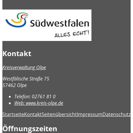
Kontakt
Kreisverwaltung Olpe
Westfälische Straße 75
57462 Olpe
Telefon:
02761 81 0
Web:
www.kreis-olpe.de
Startseite
Kontakt
Seitenübersicht
Impressum
Datenschutz
B
Öffnungszeiten