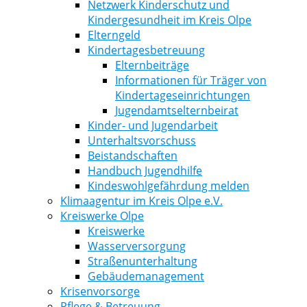
Netzwerk Kinderschutz und
Kindergesundheit im Kreis Olpe
Elterngeld
Kindertagesbetreuung
Elternbeiträge
Informationen für Träger von
Kindertageseinrichtungen
Jugendamtselternbeirat
Kinder- und Jugendarbeit
Unterhaltsvorschuss
Beistandschaften
Handbuch Jugendhilfe
Kindeswohlgefährdung melden
Klimaagentur im Kreis Olpe e.V.
Kreiswerke Olpe
Kreiswerke
Wasserversorgung
Straßenunterhaltung
Gebäudemanagement
Krisenvorsorge
Pflege & Betreuung