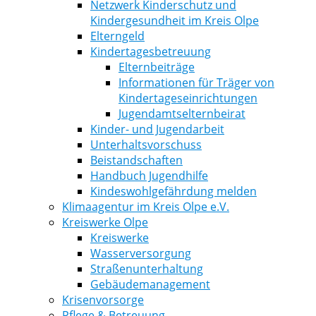
Netzwerk Kinderschutz und
Kindergesundheit im Kreis Olpe
Elterngeld
Kindertagesbetreuung
Elternbeiträge
Informationen für Träger von
Kindertageseinrichtungen
Jugendamtselternbeirat
Kinder- und Jugendarbeit
Unterhaltsvorschuss
Beistandschaften
Handbuch Jugendhilfe
Kindeswohlgefährdung melden
Klimaagentur im Kreis Olpe e.V.
Kreiswerke Olpe
Kreiswerke
Wasserversorgung
Straßenunterhaltung
Gebäudemanagement
Krisenvorsorge
Pflege & Betreuung