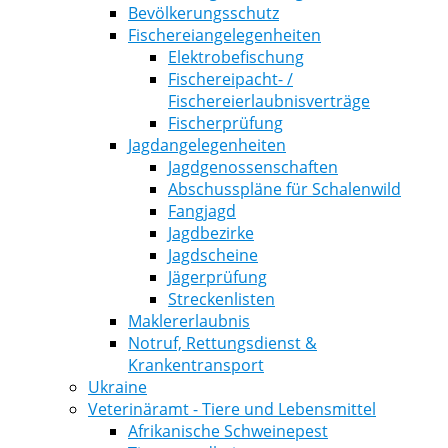
Bevölkerungsschutz
Fischereiangelegenheiten
Elektrobefischung
Fischereipacht- /
Fischereierlaubnisverträge
Fischerprüfung
Jagdangelegenheiten
Jagdgenossenschaften
Abschusspläne für Schalenwild
Fangjagd
Jagdbezirke
Jagdscheine
Jägerprüfung
Streckenlisten
Maklererlaubnis
Notruf, Rettungsdienst &
Krankentransport
Ukraine
Veterinäramt - Tiere und Lebensmittel
Afrikanische Schweinepest