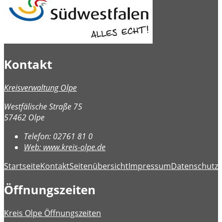
Kontakt
Kreisverwaltung Olpe
Westfälische Straße 75
57462 Olpe
Telefon:
02761 81 0
Web:
www.kreis-olpe.de
Startseite
Kontakt
Seitenübersicht
Impressum
Datenschutz
B
Öffnungszeiten
Kreis Olpe Öffnungszeiten