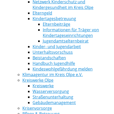
Netzwerk Kinderschutz und
Kindergesundheit im Kreis Olpe
Elterngeld
Kindertagesbetreuung
Elternbeiträge
Informationen für Träger von
Kindertageseinrichtungen
Jugendamtselternbeirat
Kinder- und Jugendarbeit
Unterhaltsvorschuss
Beistandschaften
Handbuch Jugendhilfe
Kindeswohlgefährdung melden
Klimaagentur im Kreis Olpe e.V.
Kreiswerke Olpe
Kreiswerke
Wasserversorgung
Straßenunterhaltung
Gebäudemanagement
Krisenvorsorge
Pflege & Betreuung