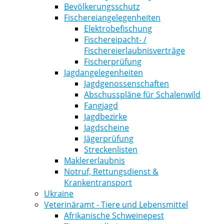
Bevölkerungsschutz
Fischereiangelegenheiten
Elektrobefischung
Fischereipacht- /
Fischereierlaubnisverträge
Fischerprüfung
Jagdangelegenheiten
Jagdgenossenschaften
Abschusspläne für Schalenwild
Fangjagd
Jagdbezirke
Jagdscheine
Jägerprüfung
Streckenlisten
Maklererlaubnis
Notruf, Rettungsdienst &
Krankentransport
Ukraine
Veterinäramt - Tiere und Lebensmittel
Afrikanische Schweinepest