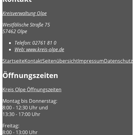
Kreisverwaltung Olpe
Westfälische Straße 75
57462 Olpe
Telefon:
02761 81 0
Web:
www.kreis-olpe.de
Startseite
Kontakt
Seitenübersicht
Impressum
Datenschutz
B
Öffnungszeiten
Kreis Olpe Öffnungszeiten
Montag bis Donnerstag:
8:00 - 12:30 Uhr und
13:30 - 17:00 Uhr
Freitag:
8:00 - 13:00 Uhr