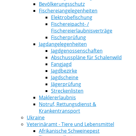
Bevölkerungsschutz
Fischereiangelegenheiten
Elektrobefischung
Fischereipacht- /
Fischereierlaubnisverträge
Fischerprüfung
Jagdangelegenheiten
Jagdgenossenschaften
Abschusspläne für Schalenwild
Fangjagd
Jagdbezirke
Jagdscheine
Jägerprüfung
Streckenlisten
Maklererlaubnis
Notruf, Rettungsdienst &
Krankentransport
Ukraine
Veterinäramt - Tiere und Lebensmittel
Afrikanische Schweinepest