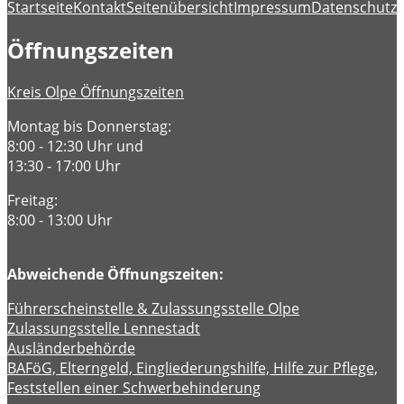
Startseite
Kontakt
Seitenübersicht
Impressum
Datenschutz
B
Öffnungszeiten
Kreis Olpe Öffnungszeiten
Montag bis Donnerstag:
8:00 - 12:30 Uhr und
13:30 - 17:00 Uhr
Freitag:
8:00 - 13:00 Uhr
Abweichende Öffnungszeiten:
Führerscheinstelle & Zulassungsstelle Olpe
Zulassungsstelle Lennestadt
Ausländerbehörde
BAFöG, Elterngeld, Eingliederungshilfe, Hilfe zur Pflege,
Feststellen einer Schwerbehinderung