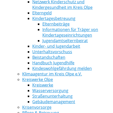
Netzwerk Kinderschutz und
Kindergesundheit im Kreis Olpe
Elterngeld
Kindertagesbetreuung
Elternbeiträge
Informationen für Träger von
Kindertageseinrichtungen
Jugendamtselternbeirat
Kinder- und Jugendarbeit
Unterhaltsvorschuss
Beistandschaften
Handbuch Jugendhilfe
Kindeswohlgefährdung melden
Klimaagentur im Kreis Olpe e.V.
Kreiswerke Olpe
Kreiswerke
Wasserversorgung
Straßenunterhaltung
Gebäudemanagement
Krisenvorsorge
Pflege & Betreuung