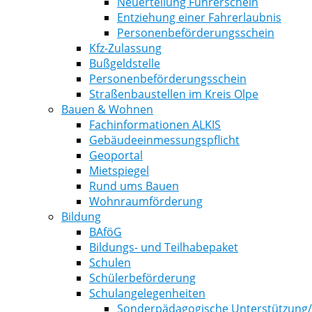
Neuerteilung Führerschein
Entziehung einer Fahrerlaubnis
Personenbeförderungsschein
Kfz-Zulassung
Bußgeldstelle
Personenbeförderungsschein
Straßenbaustellen im Kreis Olpe
Bauen & Wohnen
Fachinformationen ALKIS
Gebäudeeinmessungspflicht
Geoportal
Mietspiegel
Rund ums Bauen
Wohnraumförderung
Bildung
BAföG
Bildungs- und Teilhabepaket
Schulen
Schülerbeförderung
Schulangelegenheiten
Sonderpädagogische Unterstützung