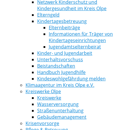
Netzwerk Kinderschutz und
Kindergesundheit im Kreis Olpe
Elterngeld
Kindertagesbetreuung
Elternbeiträge
Informationen für Träger von
Kindertageseinrichtungen
Jugendamtselternbeirat
Kinder- und Jugendarbeit
Unterhaltsvorschuss
Beistandschaften
Handbuch Jugendhilfe
Kindeswohlgefährdung melden
Klimaagentur im Kreis Olpe e.V.
Kreiswerke Olpe
Kreiswerke
Wasserversorgung
Straßenunterhaltung
Gebäudemanagement
Krisenvorsorge
Pflege & Betreuung