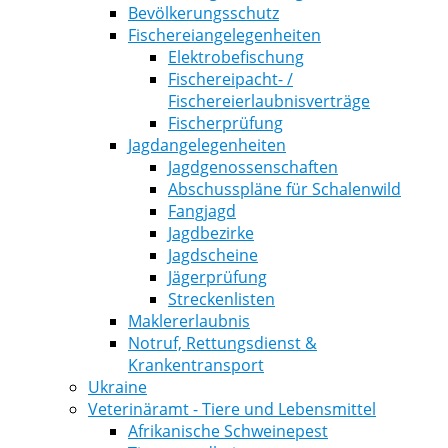
Bevölkerungsschutz
Fischereiangelegenheiten
Elektrobefischung
Fischereipacht- /
Fischereierlaubnisverträge
Fischerprüfung
Jagdangelegenheiten
Jagdgenossenschaften
Abschusspläne für Schalenwild
Fangjagd
Jagdbezirke
Jagdscheine
Jägerprüfung
Streckenlisten
Maklererlaubnis
Notruf, Rettungsdienst &
Krankentransport
Ukraine
Veterinäramt - Tiere und Lebensmittel
Afrikanische Schweinepest