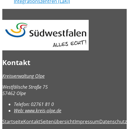
Integrationszentren (LaKI)
Kontakt
Kreisverwaltung Olpe
Westfälische Straße 75
57462 Olpe
Telefon:
02761 81 0
Web:
www.kreis-olpe.de
Startseite
Kontakt
Seitenübersicht
Impressum
Datenschutz
B