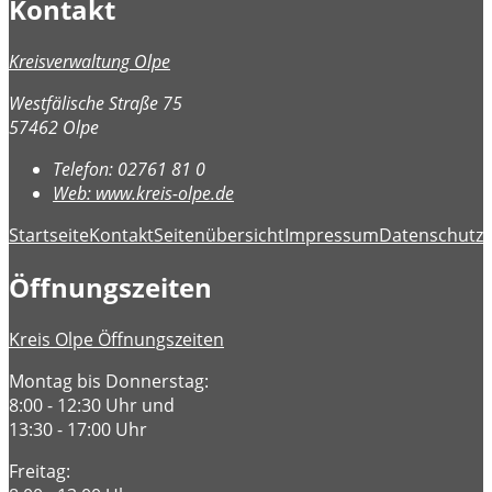
Kontakt
Kreisverwaltung Olpe
Westfälische Straße 75
57462 Olpe
Telefon:
02761 81 0
Web:
www.kreis-olpe.de
Startseite
Kontakt
Seitenübersicht
Impressum
Datenschutz
B
Öffnungszeiten
Kreis Olpe Öffnungszeiten
Montag bis Donnerstag:
8:00 - 12:30 Uhr und
13:30 - 17:00 Uhr
Freitag: