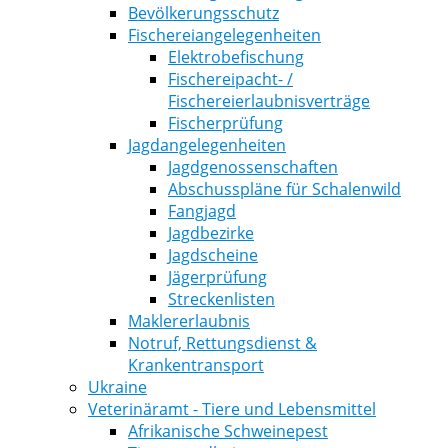
Bevölkerungsschutz
Fischereiangelegenheiten
Elektrobefischung
Fischereipacht- /
Fischereierlaubnisverträge
Fischerprüfung
Jagdangelegenheiten
Jagdgenossenschaften
Abschusspläne für Schalenwild
Fangjagd
Jagdbezirke
Jagdscheine
Jägerprüfung
Streckenlisten
Maklererlaubnis
Notruf, Rettungsdienst &
Krankentransport
Ukraine
Veterinäramt - Tiere und Lebensmittel
Afrikanische Schweinepest