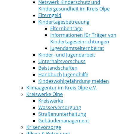
Netzwerk Kinderschutz und
Kindergesundheit im Kreis Olpe
Elterngeld
Kindertagesbetreuung
Elternbeiträge
Informationen für Träger von
Kindertageseinrichtungen
Jugendamtselternbeirat
Kinder- und Jugendarbeit
Unterhaltsvorschuss
Beistandschaften
Handbuch Jugendhilfe
Kindeswohlgefährdung melden
Klimaagentur im Kreis Olpe e.V.
Kreiswerke Olpe
Kreiswerke
Wasserversorgung
Straßenunterhaltung
Gebäudemanagement
Krisenvorsorge
Pflege & Betreuung