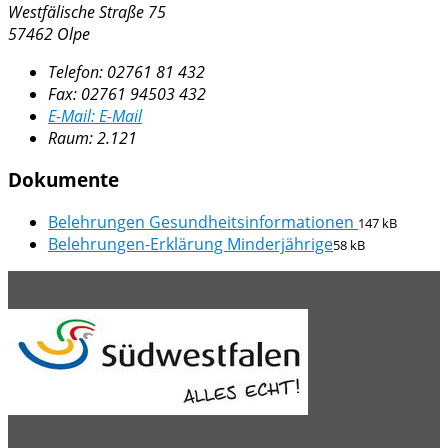
Westfälische Straße 75
57462 Olpe
Telefon:
02761 81 432
Fax:
02761 94503 432
E-Mail:
E-Mail
Raum: 2.121
Dokumente
Belehrungen Gesundheitsinformationen
147 kB
Belehrungen-Erklärung Minderjährige
58 kB