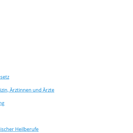
setz
in, Ärztinnen und Ärzte
ng
scher Heilberufe